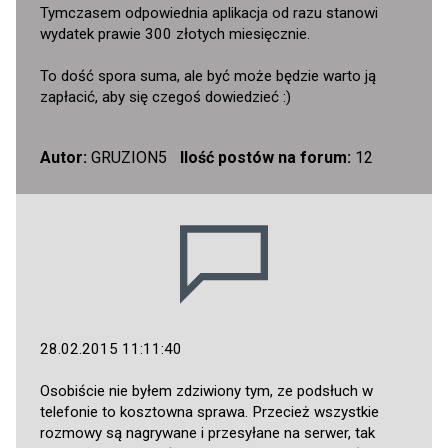
Tymczasem odpowiednia aplikacja od razu stanowi
wydatek prawie 300 złotych miesięcznie.
To dość spora suma, ale być może będzie warto ją
zapłacić, aby się czegoś dowiedzieć :)
Autor:
GRUZION5
Ilość postów na forum:
12
28.02.2015 11:11:40
Osobiście nie byłem zdziwiony tym, ze podsłuch w
telefonie to kosztowna sprawa. Przecież wszystkie
rozmowy są nagrywane i przesyłane na serwer, tak