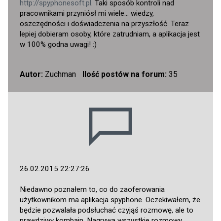
http://spyphonesoft.pl
. Taki sposób kontroli nad
pracownikami przyniósł mi wiele… wiedzy,
oszczędności i doświadczenia na przyszłość. Teraz
lepiej dobieram osoby, które zatrudniam, a aplikacja jest
w 100% godna uwagi! :)
Autor:
Zuchman
Ilość postów na forum:
35
26.02.2015 22:27:26
Niedawno poznałem to, co do zaoferowania
użytkownikom ma aplikacja spyphone. Oczekiwałem, że
będzie pozwalała podsłuchać czyjąś rozmowę, ale to
prawdziwy kombajn. Nagrywa wszystkie rozmowy,