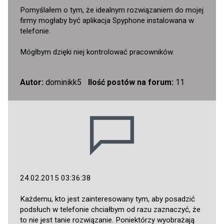
Pomyślałem o tym, że idealnym rozwiązaniem do mojej
firmy mogłaby być aplikacja Spyphone instalowana w
telefonie.
Mógłbym dzięki niej kontrolować pracowników.
Autor:
dominikk5
Ilość postów na forum:
11
24.02.2015 03:36:38
Każdemu, kto jest zainteresowany tym, aby posadzić
podsłuch w telefonie chciałbym od razu zaznaczyć, że
to nie jest tanie rozwiązanie. Poniektórzy wyobrażają