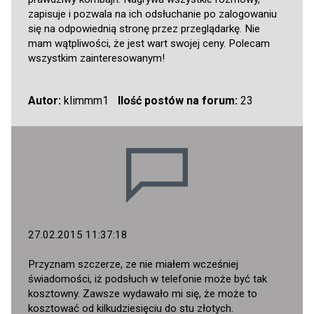
zapisuje i pozwala na ich odsłuchanie po zalogowaniu
się na odpowiednią stronę przez przeglądarkę. Nie
mam wątpliwości, że jest wart swojej ceny. Polecam
wszystkim zainteresowanym!
Autor:
klimmm1
Ilość postów na forum:
23
27.02.2015 11:37:18
Przyznam szczerze, ze nie miałem wcześniej
świadomości, iż podsłuch w telefonie może być tak
kosztowny. Zawsze wydawało mi się, że może to
kosztować od kilkudziesięciu do stu złotych.