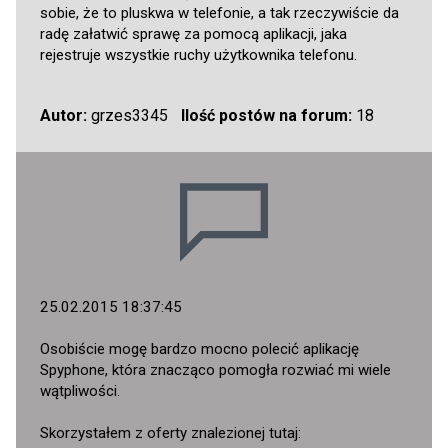
sobie, że to pluskwa w telefonie, a tak rzeczywiście da
radę załatwić sprawę za pomocą aplikacji, jaka
rejestruje wszystkie ruchy użytkownika telefonu.
Autor:
grzes3345
Ilość postów na forum:
18
25.02.2015 18:37:45
Osobiście mogę bardzo mocno polecić aplikację
Spyphone, która znacząco pomogła rozwiać mi wiele
wątpliwości.
Skorzystałem z oferty znalezionej tutaj: