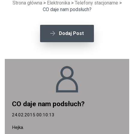
Strona główna
>
Elektronika
>
Telefony stacjonarne
>
CO daje nam podsłuch?
Dodaj Post
CO daje nam podsłuch?
24.02.2015 00:10:13
Hejka.