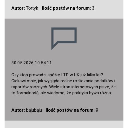
Autor:
Tortyk
Ilość postów na forum:
3
30.05.2026 10:54:11
Czy ktoś prowadzi spółkę LTD w UK już kilka lat?
Ciekawi mnie, jak wygląda realne rozliczanie podatków i
raportów rocznych. Wiele stron internetowych pisze, że
to formalność, ale wiadomo, że praktyka bywa różna.
Autor:
bajubaju
Ilość postów na forum:
9