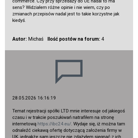
commerce. Czy przy sprzedaży do UE nadal to ma
sens? Widziałem różne opinie i nie wiem, czy po
zmianach przepisów nadal jest to takie korzystne jak
kiedyś.
Autor:
Michaś
Ilość postów na forum:
4
28.05.2026 16:16:19
Temat rejestracji spółki LTD mnie interesuje od jakiegoś
czasu i w trakcie poszukiwań natrafiłem na stronę
internetową
https://ibc24.eu/
. Wydaje się, iż można tam
odnaleźć ciekawą ofertę dotyczącą założenia firmy w
UK, jednakże sam jeszcze nie zdążyłem sięgnąć z ich