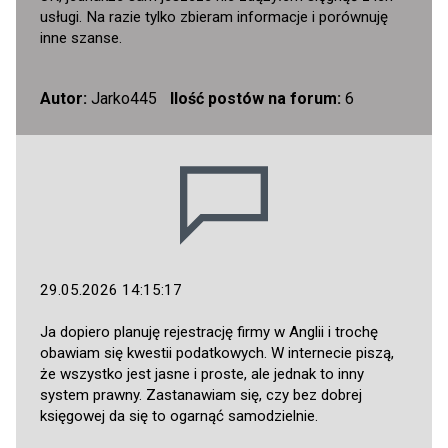
usługi. Na razie tylko zbieram informacje i porównuję
inne szanse.
Autor:
Jarko445
Ilość postów na forum:
6
29.05.2026 14:15:17
Ja dopiero planuję rejestrację firmy w Anglii i trochę
obawiam się kwestii podatkowych. W internecie piszą,
że wszystko jest jasne i proste, ale jednak to inny
system prawny. Zastanawiam się, czy bez dobrej
księgowej da się to ogarnąć samodzielnie.