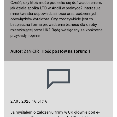
Cześć, czy ktoś może podzielić się doświadczeniem,
jak działa spółka LTD w Anglii w praktyce? Interesuje
mnie kwestia odpowiedzialności oraz codziennych
obowiązków dyrektora. Czy rzeczywiście jest to
bezpieczna forma prowadzenia biznesu dla osoby
mieszkającej poza UK? Będę wdzięczny za konkretne
przykłady i opinie.
Autor:
ZaNK3R
Ilość postów na forum:
1
27.05.2026 16:51:16
Ja myślałem o założeniu firmy w UK głównie pod e-