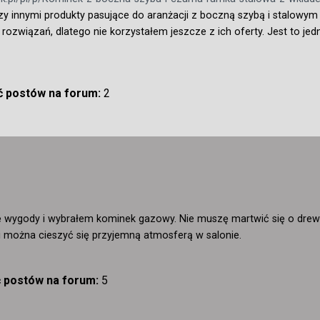
 innymi produkty pasujące do aranżacji z boczną szybą i stalowym
ozwiązań, dlatego nie korzystałem jeszcze z ich oferty. Jest to jedn
ść postów na forum:
2
 wygody i wybrałem kominek gazowy. Nie muszę martwić się o drewn
 można cieszyć się przyjemną atmosferą w salonie.
ć postów na forum:
5