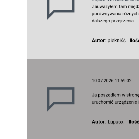
Zauważyłem tam między
porównywania różnych r
dalszego przejrzenia.
Autor:
piekniśś
Ilo
10.07.2026 11:59:02
Ja poszedłem w stronę
uruchomić urządzenie i
Autor:
Lupusx
Iloś