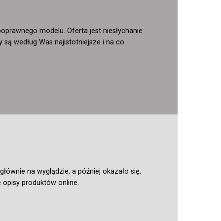
prawnego modelu. Oferta jest niesłychanie
 są według Was najistotniejsze i na co
ównie na wyglądzie, a później okazało się,
opisy produktów online.