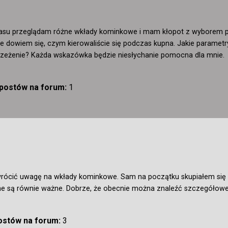
su przeglądam różne wkłady kominkowe i mam kłopot z wyborem po
ie dowiem się, czym kierowaliście się podczas kupna. Jakie parametry
rzeżenie? Każda wskazówka będzie niesłychanie pomocna dla mnie.
 postów na forum:
1
rócić uwagę na wkłady kominkowe. Sam na początku skupiałem się gł
ne są równie ważne. Dobrze, że obecnie można znaleźć szczegółowe 
postów na forum:
3