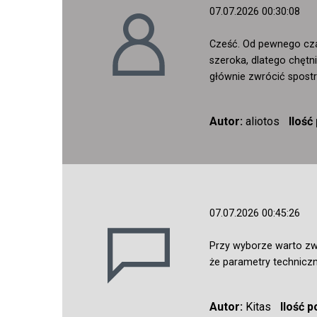
07.07.2026 00:30:08
Cześć. Od pewnego cza
szeroka, dlatego chętn
głównie zwrócić spost
Autor:
aliotos
Ilość
07.07.2026 00:45:26
Przy wyborze warto zw
że parametry technicz
Autor:
Kitas
Ilość 