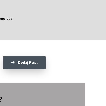
powiedzi
Dodaj Post
?