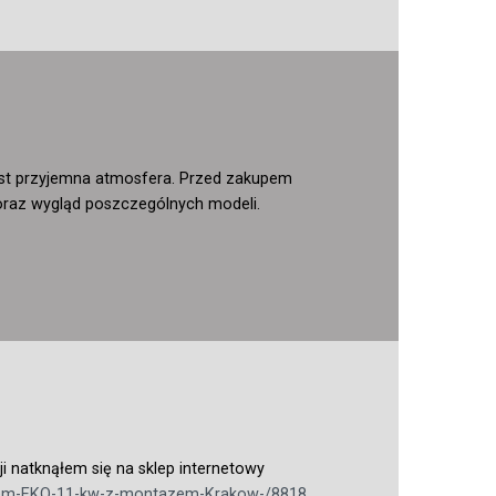
 jest przyjemna atmosfera. Przed zakupem
oraz wygląd poszczególnych modeli.
 natknąłem się na sklep internetowy
adem-EKO-11-kw-z-montazem-Krakow-/8818
.