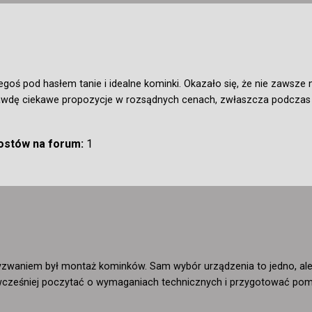
egoś pod hasłem tanie i idealne kominki. Okazało się, że nie zawsze
dę ciekawe propozycje w rozsądnych cenach, zwłaszcza podczas p
postów na forum:
1
zwaniem był montaż kominków. Sam wybór urządzenia to jedno, ale
o wcześniej poczytać o wymaganiach technicznych i przygotować pom