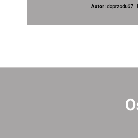
Autor:
doprzodu67
O