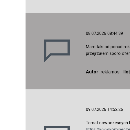
08.07.2026 08:44:39
Mam taki od ponad roku
przejrzałem sporo ofe
Autor:
reklamos
Il
09.07.2026 14:52:26
Temat nowoczesnych ko
https://www.kominecz