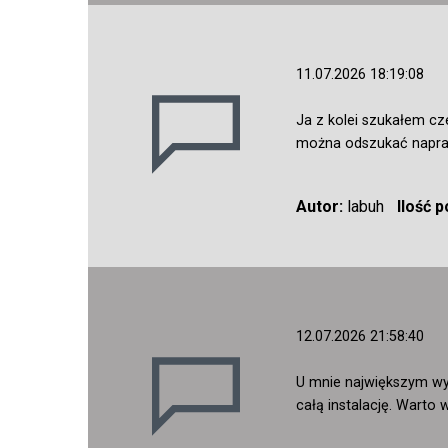
11.07.2026 18:19:08
Ja z kolei szukałem cz
można odszukać napraw
Autor:
labuh
Ilość 
12.07.2026 21:58:40
U mnie największym wy
całą instalację. Wart