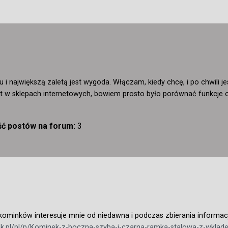
 i największą zaletą jest wygoda. Włączam, kiedy chcę, i po chwili
rt w sklepach internetowych, bowiem prosto było porównać funkcje 
ość postów na forum:
3
minków interesuje mnie od niedawna i podczas zbierania informacji
ek.pl/pl/p/Kominek-z-boczna-szyba-i-czarna-ramka-stalowa-z-wkl