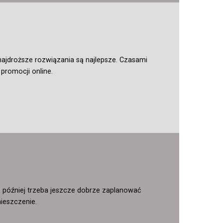
 najdroższe rozwiązania są najlepsze. Czasami
romocji online.
 później trzeba jeszcze dobrze zaplanować
ieszczenie.