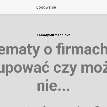
Logowanie
Tematyofirmach.ovh
ematy o firmach
upować czy mo
nie...