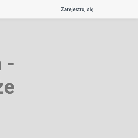
Zarejestruj się
 -
że