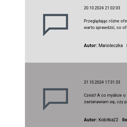
20.10.2024 21:02:03
Przeglądając różne ofer
warto sprawdzić, co of
Autor:
Marioleczka
21.10.2024 17:31:33
Cześć! A co myślicie o
zastanawiam się, czy p
Autor:
Kobitka22
Il