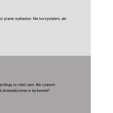
 pranie wykładzin. Nie korzystałem, ale
próbuję to robić sam. Ale czasem
ś doświadczenia w tej kwestii?