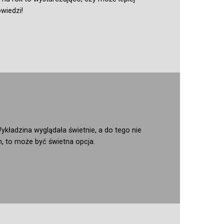
wiedzi!
ładzina wyglądała świetnie, a do tego nie
h, to może być świetna opcja.