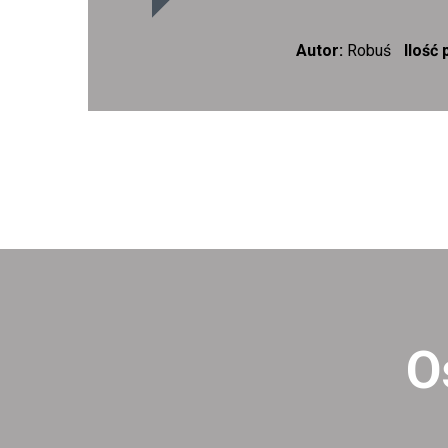
Autor:
Robuś
Ilość
O