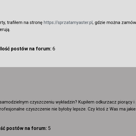
ty, trafiłem na stronę
https://sprzatamyaster.pl
, gdzie można zamówić
erują.
Ilość postów na forum:
6
 samodzielnym czyszczeniu wykładzin? Kupiłem odkurzacz piorący i 
rofesjonalne czyszczenie nie byłoby lepsze. Czy ktoś z Was ma jakie
ość postów na forum:
5