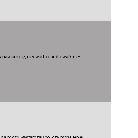
anawiam się, czy warto spróbować, czy
 na rok to wystarczająco, czy może lepiej