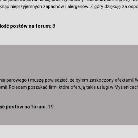
iknąć nieprzyjemnych zapachów i alergenów. Z góry dziękuję za odpo
Ilość postów na forum:
8
a parowego i muszę powiedzieć, że byłem zaskoczony efektami! Wyk
mii. Polecam poszukać firm, które oferują takie usługi w Myślenicac
ość postów na forum:
19