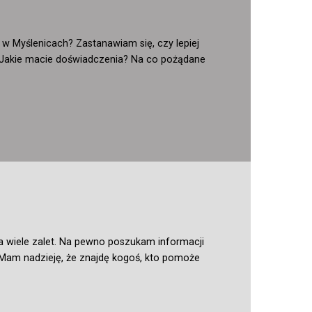
m w Myślenicach? Zastanawiam się, czy lepiej
. Jakie macie doświadczenia? Na co pożądane
a wiele zalet. Na pewno poszukam informacji
. Mam nadzieję, że znajdę kogoś, kto pomoże