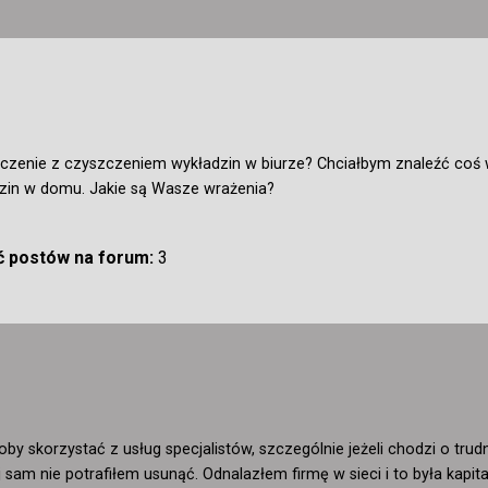
zenie z czyszczeniem wykładzin w biurze? Chciałbym znaleźć coś w M
zin w domu. Jakie są Wasze wrażenia?
ść postów na forum:
3
oby skorzystać z usług specjalistów, szczególnie jeżeli chodzi o tru
 sam nie potrafiłem usunąć. Odnalazłem firmę w sieci i to była kapita