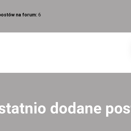
 postów na forum:
6
statnio dodane pos