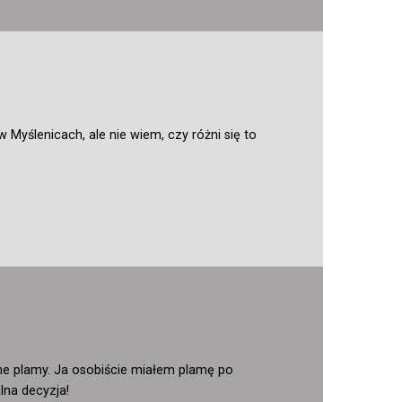
yślenicach, ale nie wiem, czy różni się to
dne plamy. Ja osobiście miałem plamę po
lna decyzja!