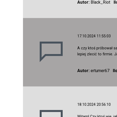
Autor:
Black_Riot
I
17.10.2024 11:55:03
A czy ktoś próbował s
lepiej zlecić to firmie
Autor:
ertumer67
Il
18.10.2024 20:56:10
Witam! Czy ktoś wie, j