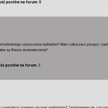
lość postów na forum:
8
amodzielnego czyszczenia wykładzin? Mam odkurzacz piorący i zast
. Jakie są Wasze doświadczenia?
ość postów na forum:
3
ak częstokroć powinno się prać wykładziny? Zastanawiam się, czy raz