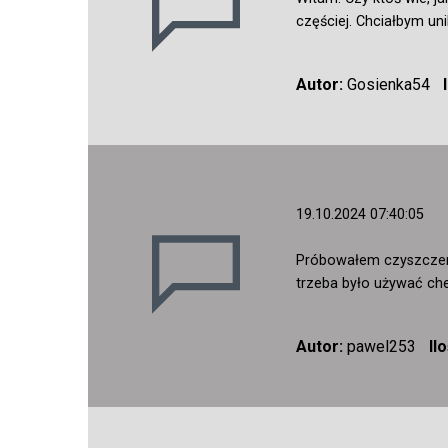
częściej. Chciałbym un
Autor:
Gosienka54
19.10.2024 07:40:05
Próbowałem czyszczeni
trzeba było używać che
Autor:
pawel253
Il