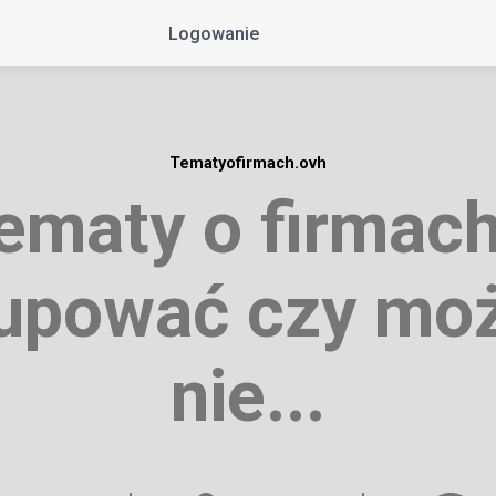
Logowanie
Tematyofirmach.ovh
ematy o firmach
upować czy mo
nie...