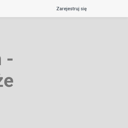
Zarejestruj się
 -
że