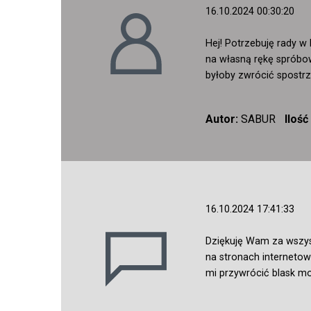
16.10.2024 00:30:20
Hej! Potrzebuję rady w
na własną rękę spróbow
byłoby zwrócić spostrz
Autor:
SABUR
Iloś
16.10.2024 17:41:33
Dziękuję Wam za wszyst
na stronach internetow
mi przywrócić blask m