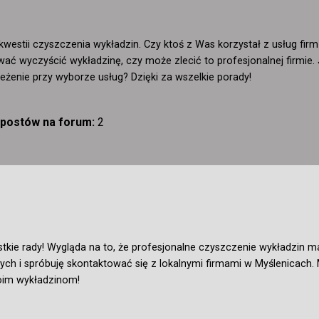
 kwestii czyszczenia wykładzin. Czy ktoś z Was korzystał z usług fir
ać wyczyścić wykładzinę, czy może zlecić to profesjonalnej firmie
eżenie przy wyborze usług? Dzięki za wszelkie porady!
ć postów na forum:
2
kie rady! Wygląda na to, że profesjonalne czyszczenie wykładzin m
ych i spróbuję skontaktować się z lokalnymi firmami w Myślenicach
oim wykładzinom!