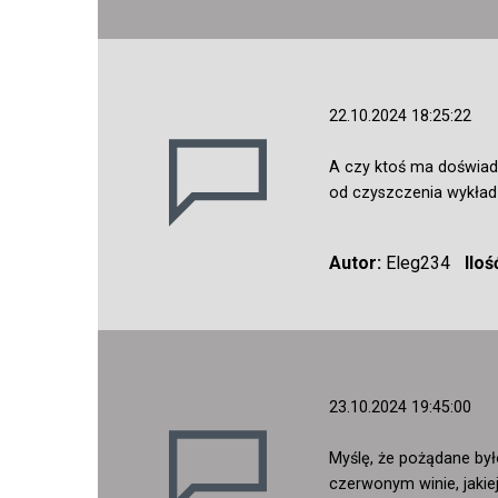
22.10.2024 18:25:22
A czy ktoś ma doświadc
od czyszczenia wykład
Autor:
Eleg234
Ilo
23.10.2024 19:45:00
Myślę, że pożądane był
czerwonym winie, jakiej