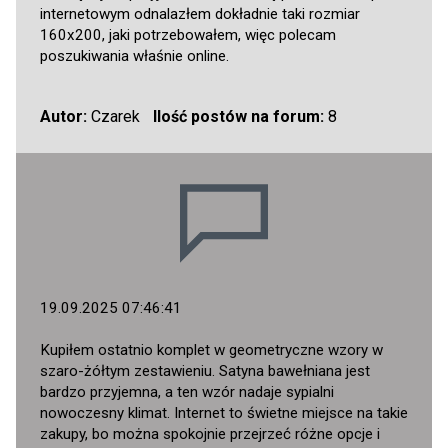
internetowym odnalazłem dokładnie taki rozmiar
160x200, jaki potrzebowałem, więc polecam
poszukiwania właśnie online.
Autor:
Czarek
Ilość postów na forum:
8
19.09.2025 07:46:41
Kupiłem ostatnio komplet w geometryczne wzory w
szaro-żółtym zestawieniu. Satyna bawełniana jest
bardzo przyjemna, a ten wzór nadaje sypialni
nowoczesny klimat. Internet to świetne miejsce na takie
zakupy, bo można spokojnie przejrzeć różne opcje i