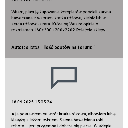
18.09.2025 00:30:20
Witam, planuję kupowanie kompletów pościeli satyna
bawełniana z wzorami kratka różowa, zielnik lub w
serca różowo-szara. Które są Wasze opinie o
rozmiarach 160x200 i 200x220? Polećcie sklepy.
Autor:
aliotos
Ilość postów na forum:
1
18.09.2025 15:05:24
A ja postawiłem na wzór kratka różowa, albowiem lubię
klasykę z lekkim twistem. Satyna bawełniana robi
robotę – jest przyjemna i dobrze się pierze. W sklepie