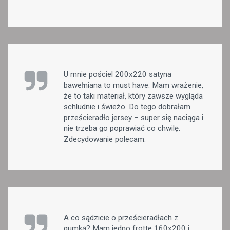
U mnie pościel 200x220 satyna
bawełniana to must have. Mam wrażenie,
że to taki materiał, który zawsze wygląda
schludnie i świeżo. Do tego dobrałam
prześcieradło jersey – super się naciąga i
nie trzeba go poprawiać co chwilę.
Zdecydowanie polecam.
A co sądzicie o prześcieradłach z
gumką? Mam jedno frotte 160x200 i