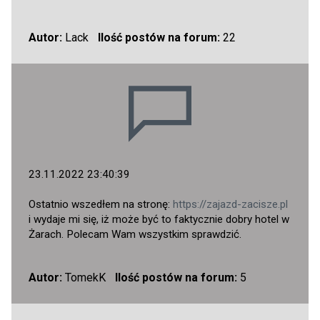
Autor:
Lack
Ilość postów na forum:
22
23.11.2022 23:40:39
Ostatnio wszedłem na stronę:
https://zajazd-zacisze.pl
i wydaje mi się, iż może być to faktycznie dobry hotel w
Żarach. Polecam Wam wszystkim sprawdzić.
Autor:
TomekK
Ilość postów na forum:
5