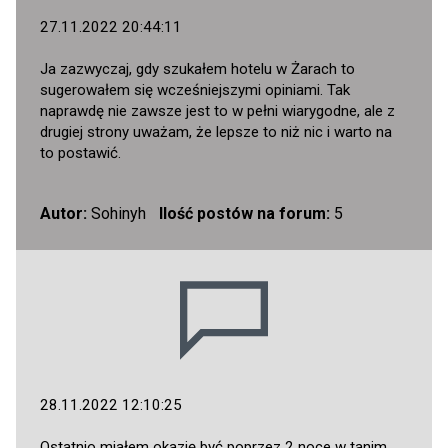
27.11.2022 20:44:11
Ja zazwyczaj, gdy szukałem hotelu w Żarach to
sugerowałem się wcześniejszymi opiniami. Tak
naprawdę nie zawsze jest to w pełni wiarygodne, ale z
drugiej strony uważam, że lepsze to niż nic i warto na
to postawić.
Autor:
Sohinyh
Ilość postów na forum:
5
28.11.2022 12:10:25
Ostatnio miałem okazję być poprzez 2 noce w tanim