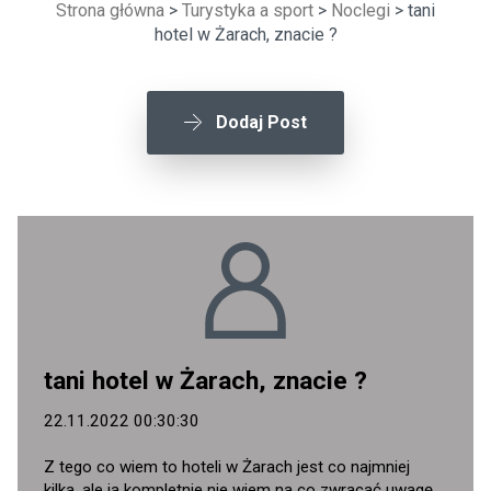
Strona główna
>
Turystyka a sport
>
Noclegi
> tani
hotel w Żarach, znacie ?
Dodaj Post
tani hotel w Żarach, znacie ?
22.11.2022 00:30:30
Z tego co wiem to hoteli w Żarach jest co najmniej
kilka, ale ja kompletnie nie wiem na co zwracać uwagę