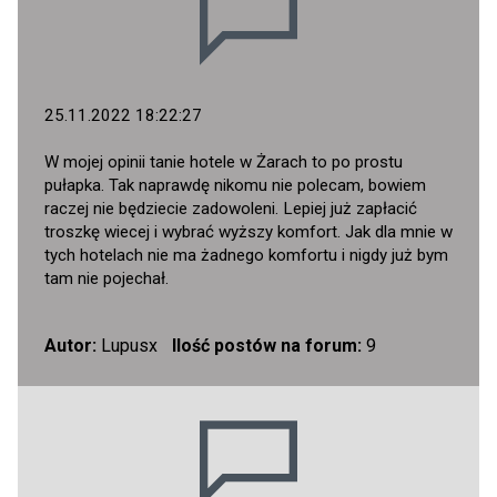
25.11.2022 18:22:27
W mojej opinii tanie hotele w Żarach to po prostu
pułapka. Tak naprawdę nikomu nie polecam, bowiem
raczej nie będziecie zadowoleni. Lepiej już zapłacić
troszkę wiecej i wybrać wyższy komfort. Jak dla mnie w
tych hotelach nie ma żadnego komfortu i nigdy już bym
tam nie pojechał.
Autor:
Lupusx
Ilość postów na forum:
9