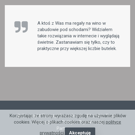
A ktoś z Was ma regały na wino w
zabudowie pod schodami? Widziałem
takie rozwiązania w internecie i wyglądają
świetnie. Zastanawiam się tylko, czy to
praktyczne przy większej liczbie butelek.
© Copyright Tematyofirmach.ovh - Wszelkie Prawa
Korzystając ze strony wyrażasz zgodę na używanie plików
Zastrzeżone -
Polityka Prywatności
cookies. Więcej o plikach cookies oraz naszej
polityce
Partnerzy: .
prywatności
.
Akceptuję