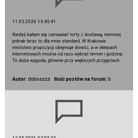
11.05.2026 15:45:41
Kiedyś bałam się zamawiać torty z dostawą, niemniej
jednak teraz to dla mnie standard. W Krakowie
mnóstwo propozycji obejmuje dowóz, a w sklepach
internetowych można od razu wybrać termin i godzinę.
To duża wygoda, głównie przy większych przyjęciach.
Autor:
doboszzz
Ilość postów na forum:
6