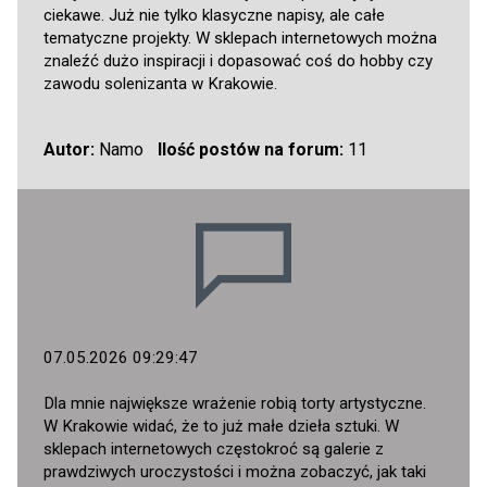
ciekawe. Już nie tylko klasyczne napisy, ale całe
tematyczne projekty. W sklepach internetowych można
znaleźć dużo inspiracji i dopasować coś do hobby czy
zawodu solenizanta w Krakowie.
Autor:
Namo
Ilość postów na forum:
11
07.05.2026 09:29:47
Dla mnie największe wrażenie robią torty artystyczne.
W Krakowie widać, że to już małe dzieła sztuki. W
sklepach internetowych częstokroć są galerie z
prawdziwych uroczystości i można zobaczyć, jak taki