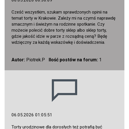
06.05.2026 00:30:09
Cześć wszystkim, szukam sprawdzonych opinii na
temat torty w Krakowie. Zależy mi na czymś naprawdę
smacznym i świeżym na rodzinne spotkanie. Czy
możecie polecić dobre torty sklep albo sklep torty,
gdzie jakość idzie w parze z rozsądną ceną? Będę
wdzięczny za każdą wskazówkę i doświadczenia.
Autor:
Piotrek.P
Ilość postów na forum:
1
06.05.2026 01:05:51
Torty urodzinowe dla dorosłych też potrafią być