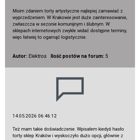
Moim zdaniem torty artystyczne najlepiej zamawiać z
wyprzedzeniem. W Krakowie jest duże zainteresowanie,
zwłaszcza w sezonie komunijnym i ślubnym. W
sklepach internetowych zwykle widać dostępne terminy,
więc łatwiej to ogarnąć logistycznie.
Autor:
Elektros
Ilość postów na forum:
5
14.05.2026 06:46:12
Też mam takie doświadczenie. Wpisałem kiedyś hasło
torty sklep Kraków i wyskoczyło dużo opcji, głównie z