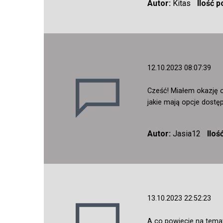
Autor:
Kitas
Ilość 
12.10.2023 08:07:39
Cześć! Miałem okazję 
jakie mają opcje dostę
Autor:
Jasia12
Iloś
13.10.2023 22:52:23
A co powiecie na temat