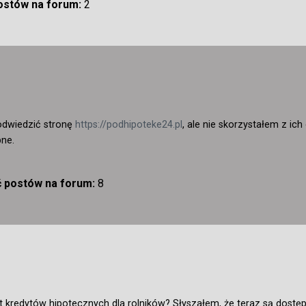
postów na forum:
2
odwiedzić stronę
https://podhipoteke24.pl
, ale nie skorzystałem z ic
pne.
ć postów na forum:
8
 kredytów hipotecznych dla rolników? Słyszałem, że teraz są dostę