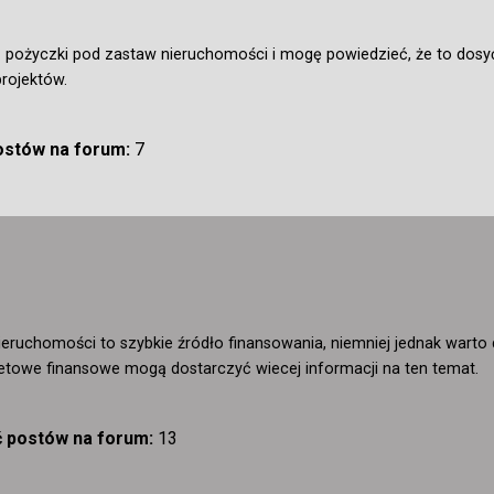
z pożyczki pod zastaw nieruchomości i mogę powiedzieć, że to dosy
rojektów.
postów na forum:
7
eruchomości to szybkie źródło finansowania, niemniej jednak warto
netowe finansowe mogą dostarczyć wiecej informacji na ten temat.
ć postów na forum:
13