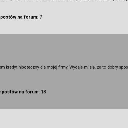
ć postów na forum:
7
em kredyt hipoteczny dla mojej firmy. Wydaje mi się, że to dobry sp
ć postów na forum:
18