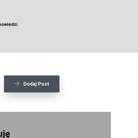
powiedzi
Dodaj Post
uję