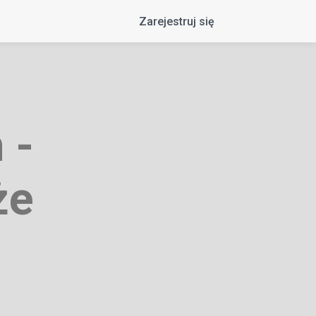
Zarejestruj się
 -
że