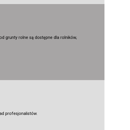
pod grunty rolne są dostępne dla rolników,
ad profesjonalistów.