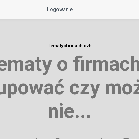
Logowanie
Tematyofirmach.ovh
ematy o firmach
upować czy mo
nie...