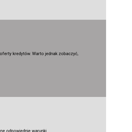
h oferty kredytów. Warto jednak zobaczyć,
pne odpowiednie warunki.