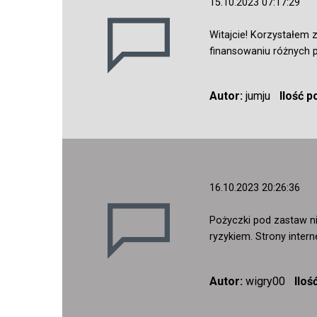
15.10.2023 07:17:29
Witajcie! Korzystałem 
finansowaniu różnych p
Autor:
jumju
Ilość 
16.10.2023 20:26:36
Pożyczki pod zastaw ni
ryzykiem. Strony inter
Autor:
wigry00
Iloś