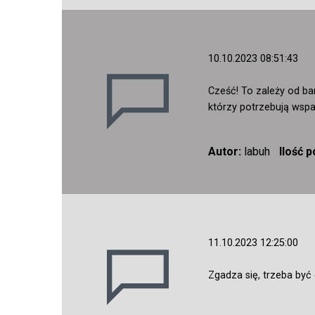
10.10.2023 08:51:43
Cześć! To zależy od ban
którzy potrzebują wspa
Autor:
labuh
Ilość 
11.10.2023 12:25:00
Zgadza się, trzeba być