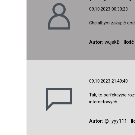
09.10.2023 00:30:23
Chciałbym zakupić doda
Autor:
wujekB
Iloś
09.10.2023 21:49:40
Tak, to perfekcyjne ro
internetowych.
Autor:
@_yyy111
I