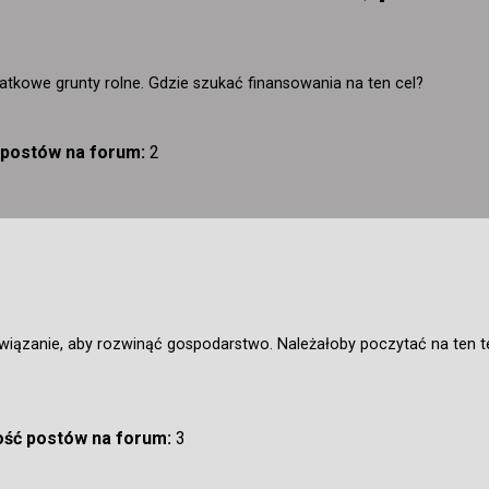
tkowe grunty rolne. Gdzie szukać finansowania na ten cel?
ć postów na forum:
2
związanie, aby rozwinąć gospodarstwo. Należałoby poczytać na ten t
lość postów na forum:
3