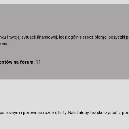
ku i twojej sytuacji finansowej, lecz ogólnie rzecz biorąc, pożyczki 
rcia.
postów na forum:
11
 ostrożnym i porównać różne oferty. Należałoby też skorzystać z por