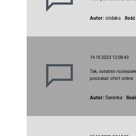
Autor:
olidaks
Iloś
14.10.2023 12:08:43
Tak, ostatnio rozważał
poszukać ofert online.
Autor:
Sarenka
Iloś