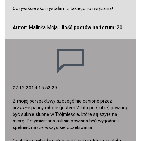
Oczywiście skorzystałam z takiego rozwiązania!
Autor:
Malinka Moja
Ilość postów na forum:
20
22.12.2014 15:52:29
Z mojej perspektywy szczególnie cenione przez
przyszłe panny młode (jestem 2 lata po ślubie) powinny
być suknie ślubne w Trójmieście, które są szyte na
miarę. Przymierzana suknia powinna być wygodna i
spełniać nasze wszystkie oczekiwania.
Osobiście wybrałam elegancką suknię, która została