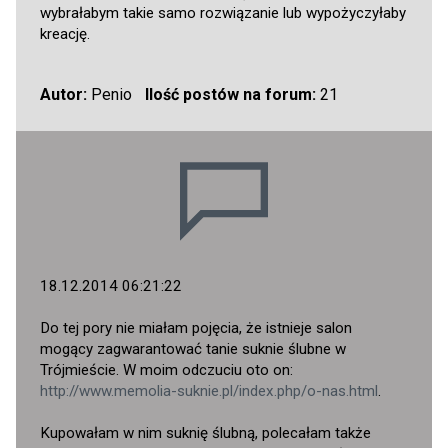
wybrałabym takie samo rozwiązanie lub wypożyczyłaby
kreację.
Autor:
Penio
Ilość postów na forum:
21
18.12.2014 06:21:22
Do tej pory nie miałam pojęcia, że istnieje salon
mogący zagwarantować tanie suknie ślubne w
Trójmieście. W moim odczuciu oto on:
http://www.memolia-suknie.pl/index.php/o-nas.html
.
Kupowałam w nim suknię ślubną, polecałam także