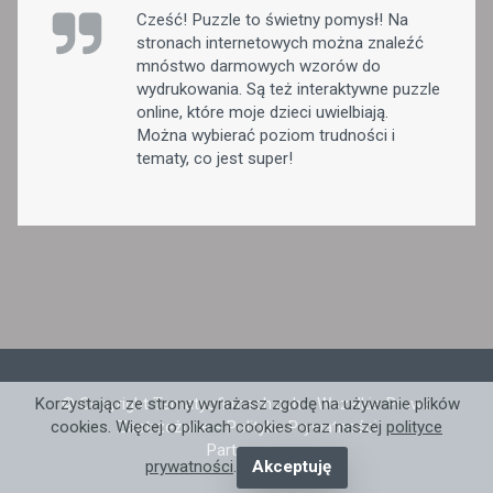
Cześć! Puzzle to świetny pomysł! Na
stronach internetowych można znaleźć
mnóstwo darmowych wzorów do
wydrukowania. Są też interaktywne puzzle
online, które moje dzieci uwielbiają.
Można wybierać poziom trudności i
tematy, co jest super!
© Copyright Tematyofirmach.ovh - Wszelkie Prawa
Korzystając ze strony wyrażasz zgodę na używanie plików
Zastrzeżone -
Polityka Prywatności
cookies. Więcej o plikach cookies oraz naszej
polityce
Partnerzy: .
prywatności
.
Akceptuję