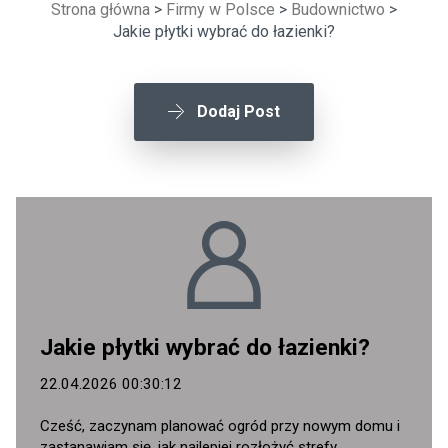
Strona główna
>
Firmy w Polsce
>
Budownictwo
>
Jakie płytki wybrać do łazienki?
Dodaj Post
Jakie płytki wybrać do łazienki?
22.04.2026 00:30:12
Cześć, zaczynam planować ogród przy nowym domu i
zastanawiam się, jak najlepiej rozłożyć strefy