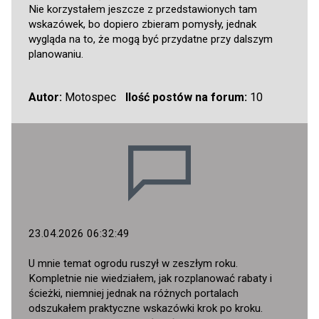
Nie korzystałem jeszcze z przedstawionych tam
wskazówek, bo dopiero zbieram pomysły, jednak
wygląda na to, że mogą być przydatne przy dalszym
planowaniu.
Autor:
Motospec
Ilość postów na forum:
10
23.04.2026 06:32:49
U mnie temat ogrodu ruszył w zeszłym roku.
Kompletnie nie wiedziałem, jak rozplanować rabaty i
ścieżki, niemniej jednak na różnych portalach
odszukałem praktyczne wskazówki krok po kroku.