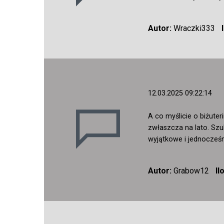
Autor:
Wraczki333
12.03.2025 09:22:14
A co myślicie o biżute
zwłaszcza na lato. Sz
wyjątkowe i jednocześ
Autor:
Grabow12
Il