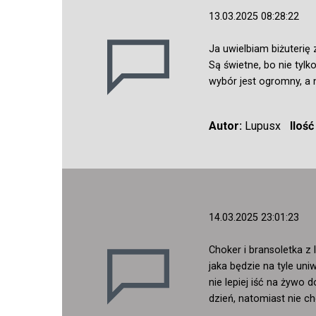
13.03.2025 08:28:22
Ja uwielbiam biżuterię 
Są świetne, bo nie tyl
wybór jest ogromny, a 
Autor:
Lupusx
Iloś
14.03.2025 23:01:23
Choker i bransoletka z
jaka będzie na tyle un
nie lepiej iść na żywo 
dzień, natomiast nie c