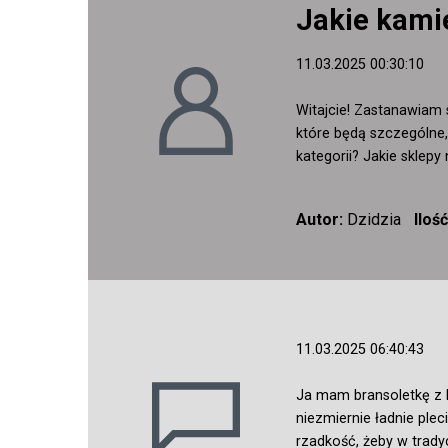
Jakie kamie
11.03.2025 00:30:10
Witajcie! Zastanawiam s
które będą szczególne,
kategorii? Jakie sklep
Autor:
Dzidzia
Iloś
11.03.2025 06:40:43
Ja mam bransoletkę z k
niezmiernie ładnie ple
rzadkość, żeby w trady