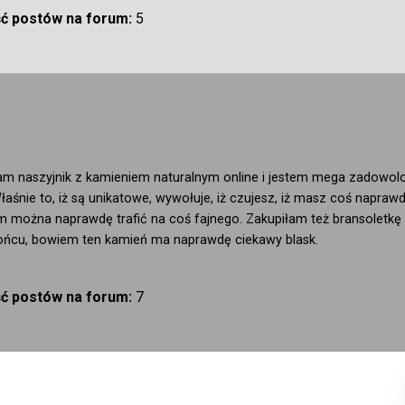
ść postów na forum:
5
łam naszyjnik z kamieniem naturalnym online i jestem mega zadowolon
Właśnie to, iż są unikatowe, wywołuje, iż czujesz, iż masz coś napr
m można naprawdę trafić na coś fajnego. Zakupiłam też bransoletkę
ońcu, bowiem ten kamień ma naprawdę ciekawy blask.
ść postów na forum:
7