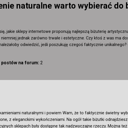
nie naturalne warto wybierać do b
ię, jakie sklepy internetowe proponują najlepszą biżuterię artystycz
 niemniej jednak zarówno trwałe i estetyczne. Czy ktoś z was ma do
y należałoby odwiedzić, jeśli poszukuję czegoś faktycznie unikalne
ć postów na forum:
2
amieniami naturalnymi i powiem Wam, że to faktycznie świetny wybó
cione, z eleganckimi wykończeniami. Na ogół takie biżutki odnajdzie
cyjnych sklepach były dostępne tak nadzwyczajne rzeczy. Można też t