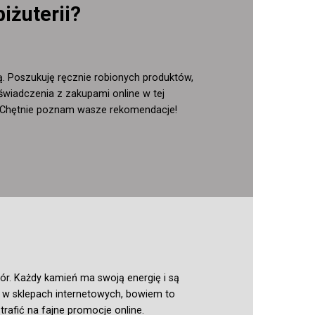
iżuterii?
ną. Poszukuję ręcznie robionych produktów,
świadczenia z zakupami online w tej
go? Chętnie poznam wasze rekomendacje!
r. Każdy kamień ma swoją energię i są
sz w sklepach internetowych, bowiem to
rafić na fajne promocje online.