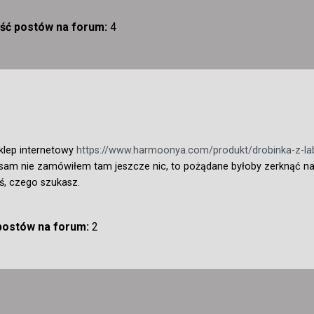
ość postów na forum:
4
klep internetowy
https://www.harmoonya.com/produkt/drobinka-z-la
 sam nie zamówiłem tam jeszcze nic, to pożądane byłoby zerknąć na
ś, czego szukasz.
 postów na forum:
2