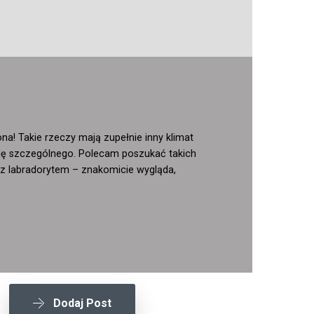
a! Takie rzeczy mają zupełnie inny klimat
awdę szczególnego. Polecam poszukać takich
 z labradorytem – znakomicie wygląda,
Dodaj Post