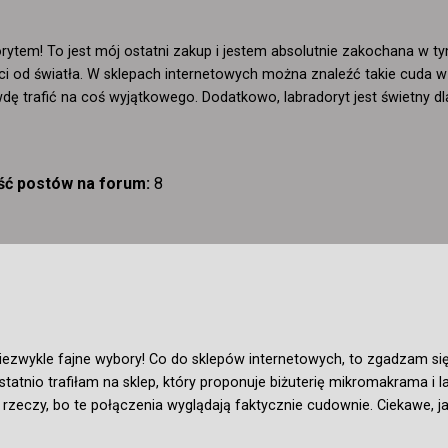
dorytem! To jest mój ostatni zakup i jestem absolutnie zakochana w t
ci od światła. W sklepach internetowych można znaleźć takie cuda w 
dę trafić na coś wyjątkowego. Dodatkowo, labradoryt jest świetny dla
ość postów na forum:
8
o niezwykle fajne wybory! Co do sklepów internetowych, to zgadzam si
statnio trafiłam na sklep, który proponuje biżuterię mikromakrama i 
 rzeczy, bo te połączenia wyglądają faktycznie cudownie. Ciekawe, j