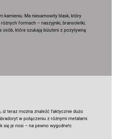
ym kamieniu. Ma niesamowity blask, który
różnych formach – naszyjniki, bransoletki,
 osób, które szukają biżuterii z pozytywną
ę, iż teraz można znaleźć faktycznie dużo
labradoryt w połączeniu z różnymi metalami.
ak się je nosi – na pewno wygodne!c