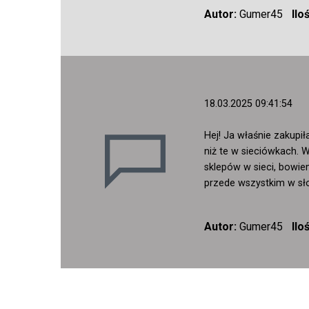
Autor:
Gumer45
Ilo
18.03.2025 09:41:54
Hej! Ja właśnie zakupi
niż te w sieciówkach. 
sklepów w sieci, bowie
przede wszystkim w sł
Autor:
Gumer45
Ilo