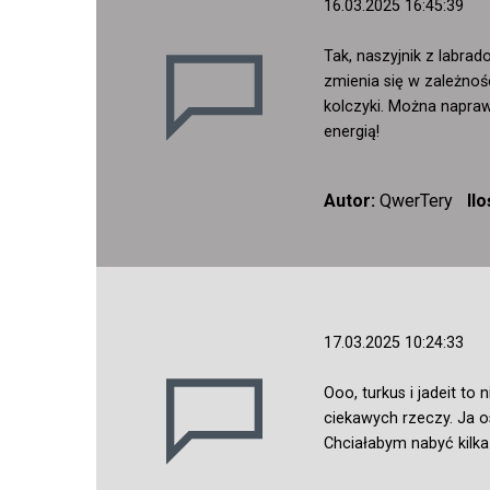
16.03.2025 16:45:39
Tak, naszyjnik z labra
zmienia się w zależnoś
kolczyki. Można napraw
energią!
Autor:
QwerTery
Il
17.03.2025 10:24:33
Ooo, turkus i jadeit t
ciekawych rzeczy. Ja o
Chciałabym nabyć kilka