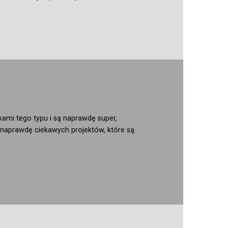
ami tego typu i są naprawdę super,
 naprawdę ciekawych projektów, które są