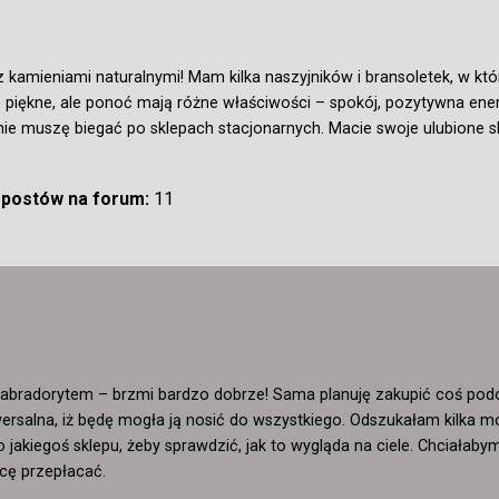
z kamieniami naturalnymi! Mam kilka naszyjników i bransoletek, w któ
ko piękne, ale ponoć mają różne właściwości – spokój, pozytywna en
nie muszę biegać po sklepach stacjonarnych. Macie swoje ulubione s
ć postów na forum:
11
 labradorytem – brzmi bardzo dobrze! Sama planuję zakupić coś podo
iwersalna, iż będę mogła ją nosić do wszystkiego. Odszukałam kilka m
do jakiegoś sklepu, żeby sprawdzić, jak to wygląda na ciele. Chciała
hcę przepłacać.