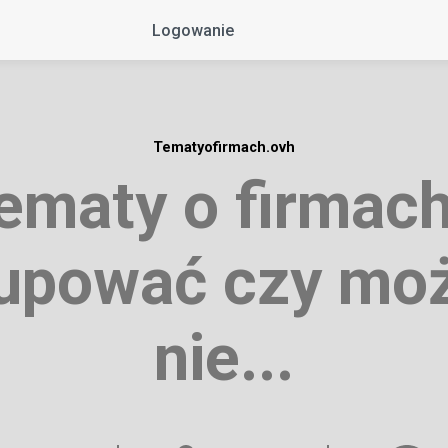
Logowanie
Tematyofirmach.ovh
ematy o firmach
upować czy mo
nie...