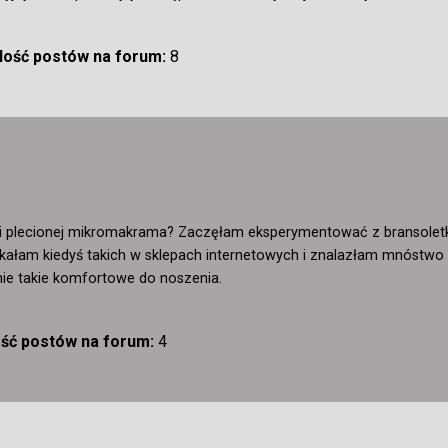
Ilość postów na forum:
8
rii plecionej mikromakrama? Zaczęłam eksperymentować z bransoletk
ukałam kiedyś takich w sklepach internetowych i znalazłam mnóstwo
nie takie komfortowe do noszenia.
ość postów na forum:
4