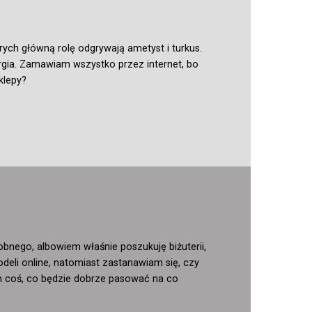
rych główną rolę odgrywają ametyst i turkus.
ergia. Zamawiam wszystko przez internet, bo
klepy?
bnego, albowiem właśnie poszukuję biżuterii,
odeli online, natomiast zastanawiam się, czy
bym coś, co będzie dobrze pasować na co