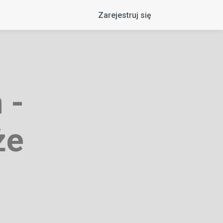
Zarejestruj się
 -
że